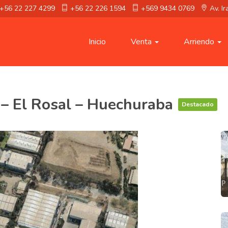
+56 22 227 4299
+56 22 226 1594
+569 9434 0769
Av. I
Inicio
Venta
Arriendo
 – El Rosal – Huechuraba
Destacado