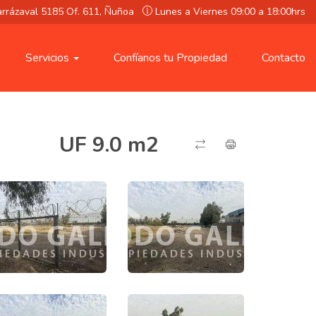
rarrázaval 5185 Of. 611, Ñuñoa
Lunes a Viernes 09:00 a 18:00hrs
Servicios
Confíanos tu Propiedad
Contacto
UF 9.0 m2