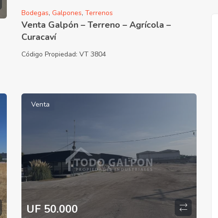
Bodegas
,
Galpones
,
Terrenos
Venta Galpón – Terreno – Agrícola –
Curacaví
Código Propiedad:
VT 3804
Venta
UF 50.000