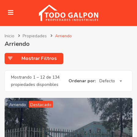
Inicio
Propiedades
Arriendo
submenu (Venta)
Arriendo
submenu (Arriendo)
Mostrar Filtros
ubmenu (Servicios)
Mostrando
1
–
12
de 134
Ordenar por:
Defecto
propiedades disponibles
Arriendo
Destacado