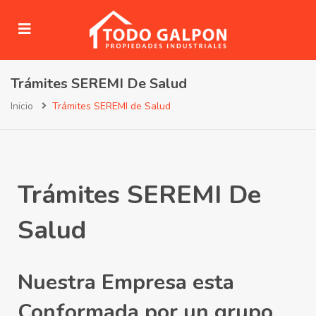
Trámites SEREMI De Salud
submenu (Venta)
Inicio
Trámites SEREMI de Salud
submenu (Arriendo)
ubmenu (Servicios)
Trámites SEREMI De
Salud
Nuestra Empresa esta
Conformada por un grupo