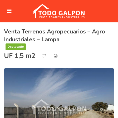
Venta Terrenos Agropecuarios – Agro
submenu (Venta)
Industriales – Lampa
submenu (Arriendo)
Destacado
UF 1,5 m2
ubmenu (Servicios)