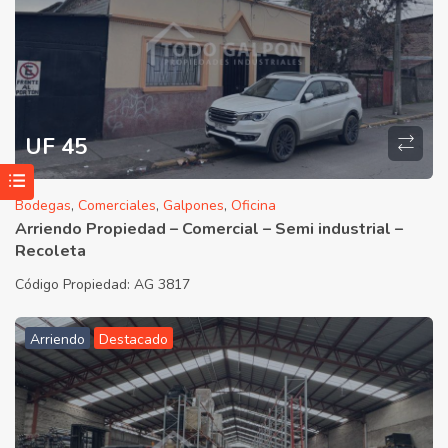
UF 45
Bodegas
,
Comerciales
,
Galpones
,
Oficina
Arriendo Propiedad – Comercial – Semi industrial –
Recoleta
Código Propiedad:
AG 3817
Arriendo
Destacado