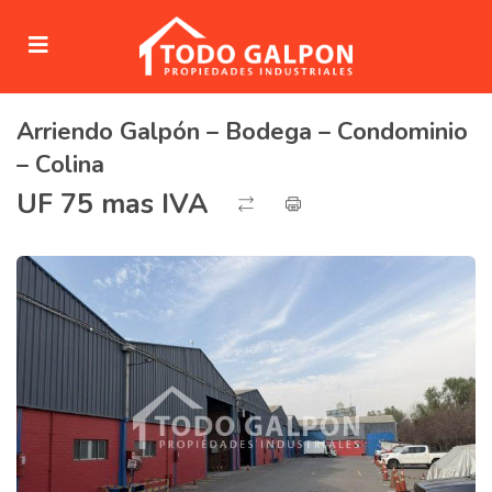
Arriendo Galpón – Bodega – Condominio
submenu (Venta)
– Colina
submenu (Arriendo)
UF 75 mas IVA
ubmenu (Servicios)