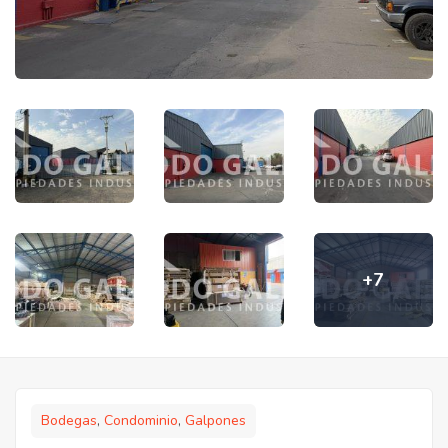
+7
Bodegas
,
Condominio
,
Galpones