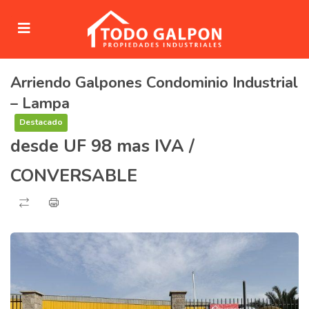
Arriendo Galpones Condominio Industrial
submenu (Venta)
– Lampa
submenu (Arriendo)
Destacado
desde UF 98 mas IVA /
ubmenu (Servicios)
CONVERSABLE