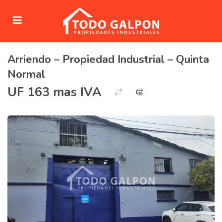
Arriendo – Propiedad Industrial – Quinta
submenu (Venta)
Normal
submenu (Arriendo)
UF 163 mas IVA
ubmenu (Servicios)