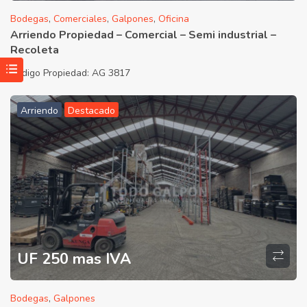
Bodegas
,
Comerciales
,
Galpones
,
Oficina
Arriendo Propiedad – Comercial – Semi industrial –
Recoleta
Código Propiedad:
AG 3817
Arriendo
Destacado
UF 250 mas IVA
Bodegas
,
Galpones