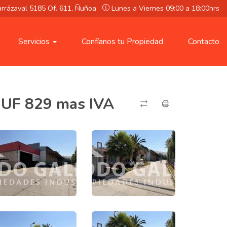
rarrázaval 5185 Of. 611, Ñuñoa
Lunes a Viernes 09:00 a 18:00hrs
Servicios
Confíanos tu Propiedad
Contacto
UF 829 mas IVA