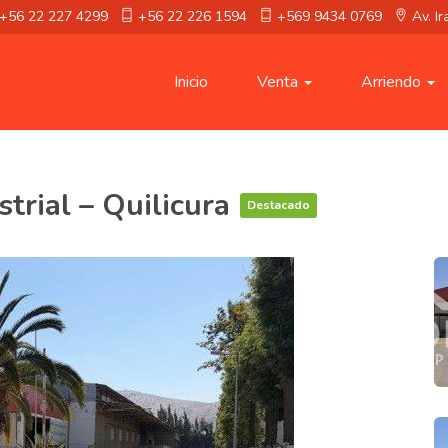
+56 22 227 4299
+56 22 226 1594
+569 9434 0769
Av. I
Inicio
Venta
Arriendo
trial – Quilicura
Destacado