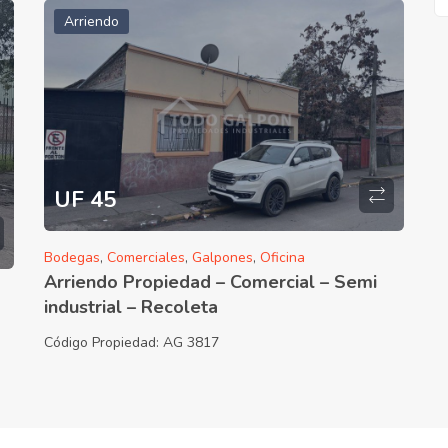
Arriendo
UF 45
Bodegas
,
Comerciales
,
Galpones
,
Oficina
Arriendo Propiedad – Comercial – Semi
industrial – Recoleta
Código Propiedad:
AG 3817