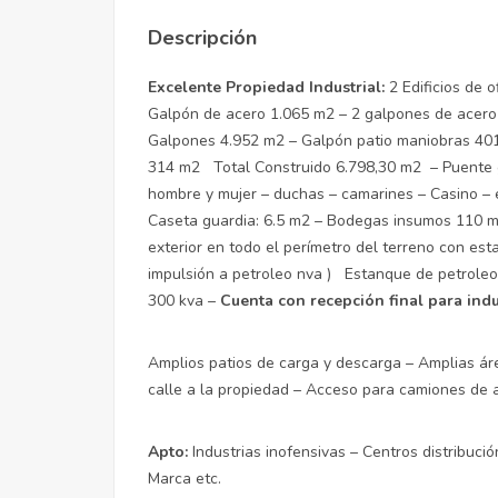
Descripción
Excelente Propiedad Industrial:
2 Edificios de 
Galpón de acero 1.065 m2 – 2 galpones de acero 
Galpones 4.952 m2 – Galpón patio maniobras 401 m
314 m2 Total Construido 6.798,30 m2 – Puente g
hombre y mujer – duchas – camarines – Casino – e
Caseta guardia: 6.5 m2 – Bodegas insumos 110 m2
exterior en todo el perímetro del terreno con e
impulsión a petroleo nva ) Estanque de petroleo
300 kva –
Cuenta con recepción final para indu
Amplios patios de carga y descarga – Amplias ár
calle a la propiedad – Acceso para camiones de a
Apto:
Industrias inofensivas – Centros distribuci
Marca etc.