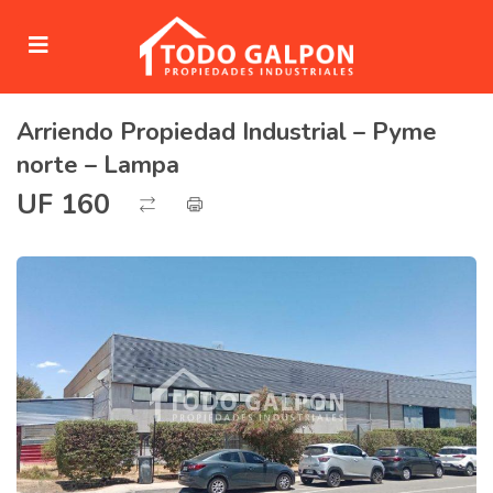
Arriendo Propiedad Industrial – Pyme
submenu (Venta)
norte – Lampa
submenu (Arriendo)
UF 160
ubmenu (Servicios)