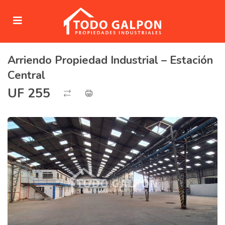
Arriendo Propiedad Industrial – Estación
submenu (Venta)
Central
submenu (Arriendo)
UF 255
ubmenu (Servicios)