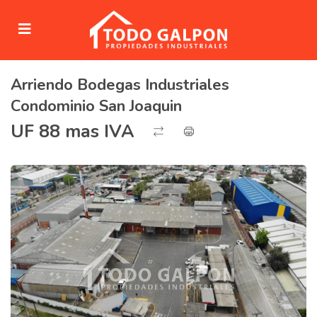
Arriendo Bodegas Industriales
submenu (Venta)
Condominio San Joaquin
submenu (Arriendo)
UF 88 mas IVA
ubmenu (Servicios)