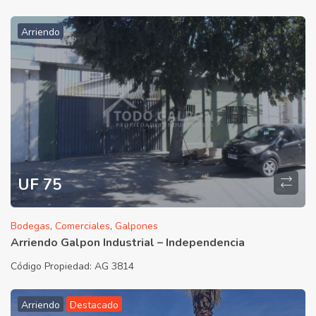
Arriendo
UF 75
Bodegas
,
Comerciales
,
Galpones
Arriendo Galpon Industrial – Independencia
Código Propiedad:
AG 3814
Arriendo
Destacado