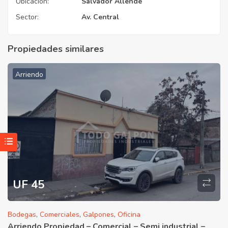
Ubicacion:
Salvador Allende
Sector:
Av. Central
Propiedades similares
Arriendo
UF 45
Bodegas
,
Comerciales
,
Galpones
,
Oficina
Arriendo Propiedad – Comercial – Semi industrial –