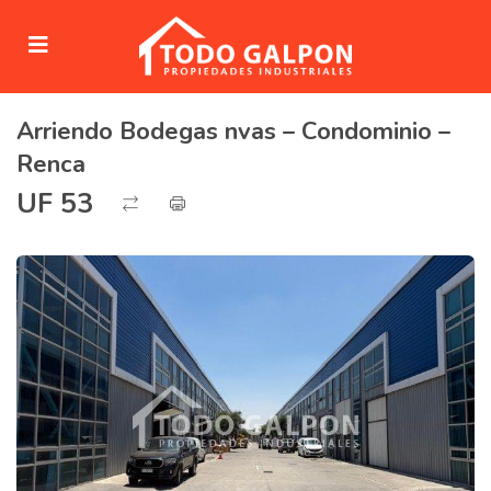
Arriendo Bodegas nvas – Condominio –
submenu (Venta)
Renca
submenu (Arriendo)
UF 53
ubmenu (Servicios)