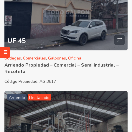
UF 45
Bodegas
,
Comerciales
,
Galpones
,
Oficina
Arriendo Propiedad – Comercial – Semi industrial –
Recoleta
Código Propiedad:
AG 3817
Arriendo
Destacado