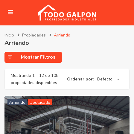
Inicio
Propiedades
Arriendo
submenu (Venta)
Arriendo
submenu (Arriendo)
Mostrar Filtros
ubmenu (Servicios)
Mostrando
1
–
12
de 108
Ordenar por:
Defecto
propiedades disponibles
Arriendo
Destacado