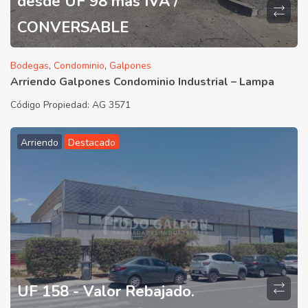
desde UF 98 mas IVA /
CONVERSABLE
Bodegas
,
Condominio
,
Galpones
Arriendo Galpones Condominio Industrial – Lampa
Código Propiedad:
AG 3571
Arriendo
Destacado
UF 158 - Valor Rebajado.